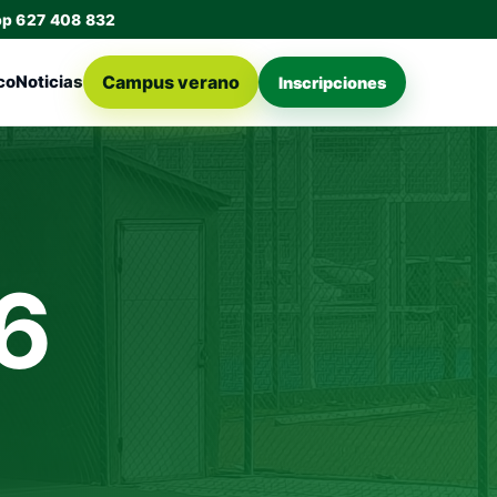
pp 627 408 832
Campus verano
co
Noticias
Inscripciones
6