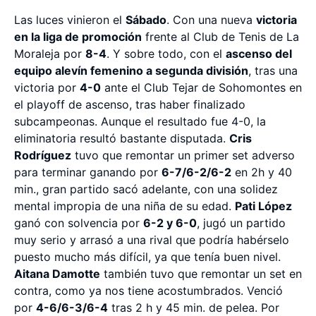
Las luces vinieron el
Sábado
. Con una nueva
victoria
en la liga de promoción
frente al Club de Tenis de La
Moraleja por
8-4
. Y sobre todo, con el
ascenso del
equipo alevín femenino a segunda división
, tras una
victoria por
4-0
ante el Club Tejar de Sohomontes en
el playoff de ascenso, tras haber finalizado
subcampeonas. Aunque el resultado fue 4-0, la
eliminatoria resultó bastante disputada.
Cris
Rodríguez
tuvo que remontar un primer set adverso
para terminar ganando por
6-7/6-2/6-2
en 2h y 40
min., gran partido sacó adelante, con una solidez
mental impropia de una niña de su edad.
Pati López
ganó con solvencia por
6-2 y 6-0
, jugó un partido
muy serio y arrasó a una rival que podría habérselo
puesto mucho más difícil, ya que tenía buen nivel.
Aitana Damotte
también tuvo que remontar un set en
contra, como ya nos tiene acostumbrados. Venció
por
4-6/6-3/6-4
tras 2 h y 45 min. de pelea. Por