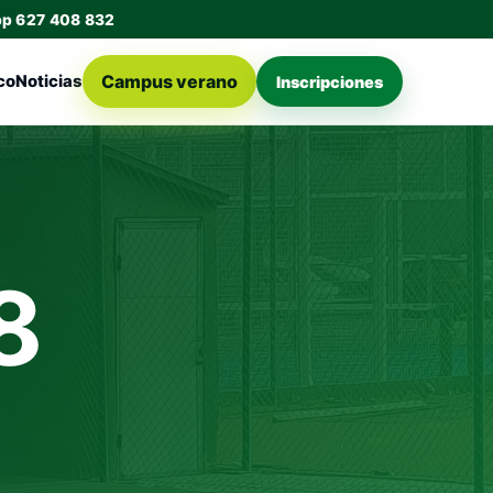
pp 627 408 832
Campus verano
co
Noticias
Inscripciones
8