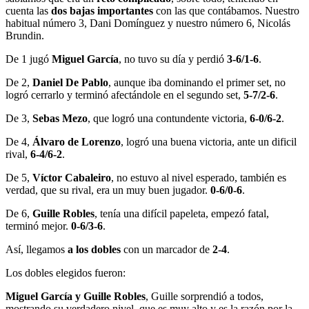
cuenta las
dos bajas importantes
con las que contábamos. Nuestro
habitual número 3, Dani Domínguez y nuestro número 6, Nicolás
Brundin.
De 1 jugó
Miguel García
, no tuvo su día y perdió
3-6/1-6
.
De 2,
Daniel De Pablo
, aunque iba dominando el primer set, no
logró cerrarlo y terminó afectándole en el segundo set,
5-7/2-6
.
De 3,
Sebas Mezo
, que logró una contundente victoria,
6-0/6-2
.
De 4,
Álvaro de Lorenzo
, logró una buena victoria, ante un dificil
rival,
6-4/6-2
.
De 5,
Víctor Cabaleiro
, no estuvo al nivel esperado, también es
verdad, que su rival, era un muy buen jugador.
0-6/0-6
.
De 6,
Guille Robles
, tenía una difícil papeleta, empezó fatal,
terminó mejor.
0-6/3-6
.
Así, llegamos
a los dobles
con un marcador de
2-4
.
Los dobles elegidos fueron:
Miguel García y Guille Robles
, Guille sorprendió a todos,
mostrando su verdadero nivel, que es muy alto y es la razón por la