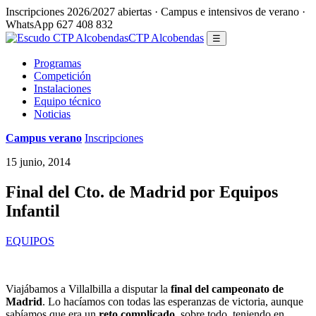
Inscripciones 2026/2027 abiertas · Campus e intensivos de verano ·
WhatsApp 627 408 832
CTP Alcobendas
☰
Programas
Competición
Instalaciones
Equipo técnico
Noticias
Campus verano
Inscripciones
15 junio, 2014
Final del Cto. de Madrid por Equipos
Infantil
EQUIPOS
Viajábamos a Villalbilla a disputar la
final del campeonato de
Madrid
. Lo hacíamos con todas las esperanzas de victoria, aunque
sabíamos que era un
reto complicado
, sobre todo, teniendo en