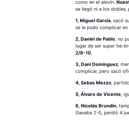
como en el alevín.
Nuest
se llegó ni a los dobles
1, Miguel García
, sacó s
se le pudo complicar en
2, Daniel de Pablo
, no p
lugar de ser super tie-b
2/8-10
.
3, Dani Domínguez
, men
complicar, pero sacó ofi
4, Sebas Mezzo
, parti
5, Álvaro de Vicente
, ig
6, Nicolás Brundin
, tam
Ganaba 2-0, perdió 4 j