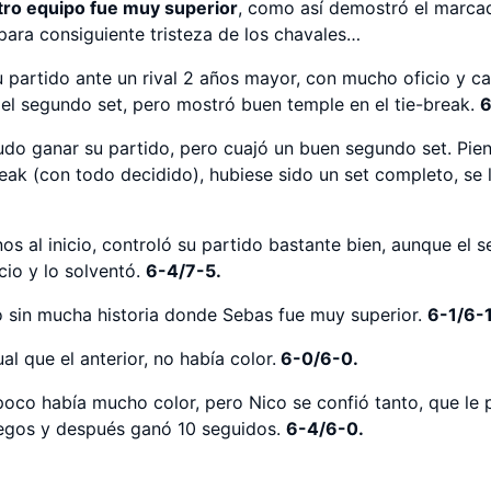
ro equipo fue muy superior
, como así demostró el marcad
, para consiguiente tristeza de los chavales…
u partido ante un rival 2 años mayor, con mucho oficio y ca
 el segundo set, pero mostró buen temple en el tie-break.
6
udo ganar su partido, pero cuajó un buen segundo set. Piens
reak (con todo decidido), hubiese sido un set completo, se l
os al inicio, controló su partido bastante bien, aunque el 
cio y lo solventó.
6-4/7-5.
do sin mucha historia donde Sebas fue muy superior.
6-1/6-1
ual que el anterior, no había color.
6-0/6-0.
poco había mucho color, pero Nico se confió tanto, que le 
uegos y después ganó 10 seguidos.
6-4/6-0.