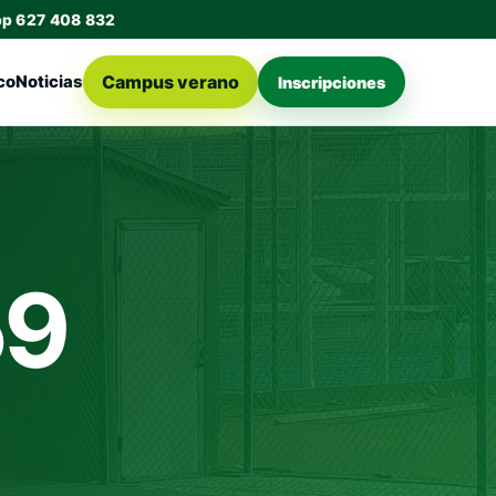
pp 627 408 832
Campus verano
co
Noticias
Inscripciones
59