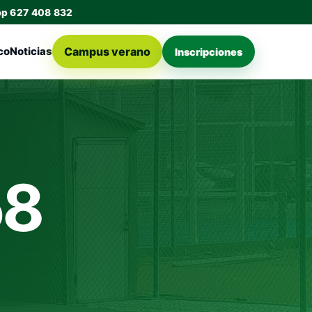
pp 627 408 832
Campus verano
co
Noticias
Inscripciones
58