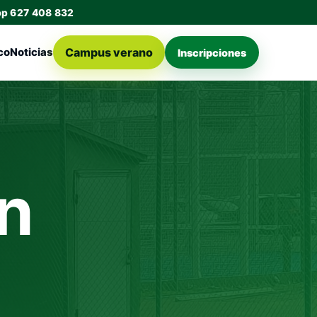
pp 627 408 832
Campus verano
co
Noticias
Inscripciones
n