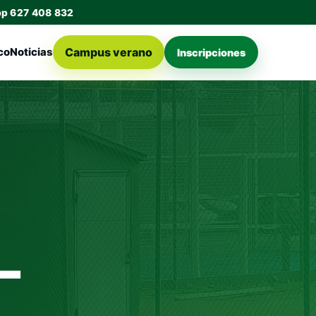
pp 627 408 832
Campus verano
co
Noticias
Inscripciones
-