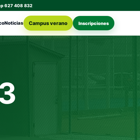
pp 627 408 832
Campus verano
co
Noticias
Inscripciones
3