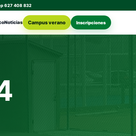
pp 627 408 832
Campus verano
co
Noticias
Inscripciones
4