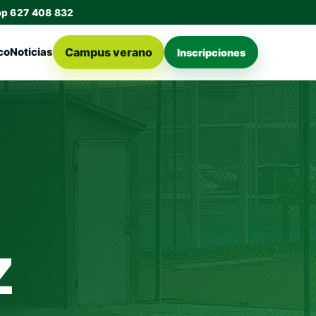
pp 627 408 832
Campus verano
co
Noticias
Inscripciones
z