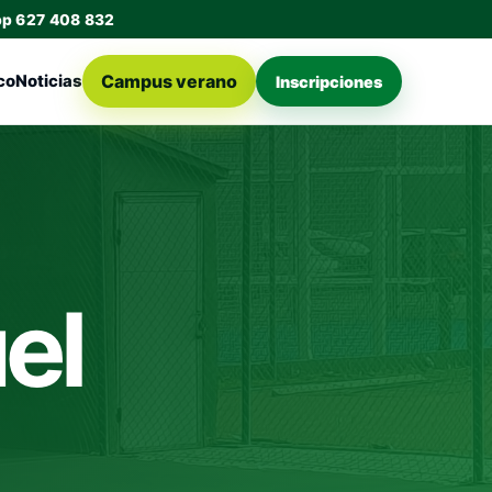
pp 627 408 832
Campus verano
co
Noticias
Inscripciones
el