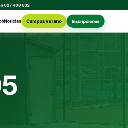
pp 627 408 832
Campus verano
co
Noticias
Inscripciones
05