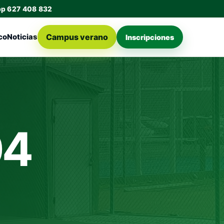
pp 627 408 832
Campus verano
co
Noticias
Inscripciones
04