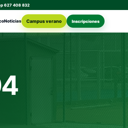
pp 627 408 832
Campus verano
co
Noticias
Inscripciones
04